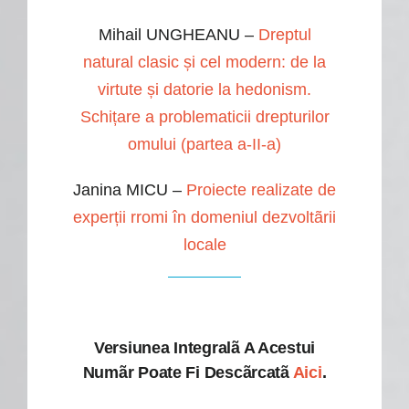
Mihail UNGHEANU –
Dreptul
natural clasic și cel modern: de la
virtute și datorie la hedonism.
Schițare a problematicii drepturilor
omului (partea a-II-a)
Janina MICU –
Proiecte realizate de
experții rromi în domeniul dezvoltãrii
locale
Versiunea Integralã A Acestui
Numãr Poate Fi Descãrcatã
Aici
.