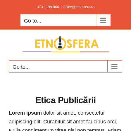
Skip
0731 199 066
|
office@etnosfera.ro
to
Go to...
content
Go to...
Etica Publicării
Lorem ipsum
dolor sit amet, consectetur
adipiscing elit. Curabitur sit amet faucibus orci.
Nulla condimentum vitae nisl non tempus. Etiam