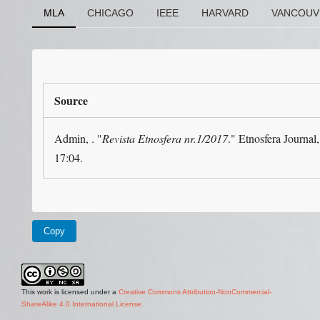
MLA
CHICAGO
IEEE
HARVARD
VANCOUV
Source
Admin, . "
Revista Etnosfera nr.1/2017
." Etnosfera Journa
17:04.
Copy
This work is licensed under a
Creative Commons Attribution-NonCommercial-
ShareAlike 4.0 International License.