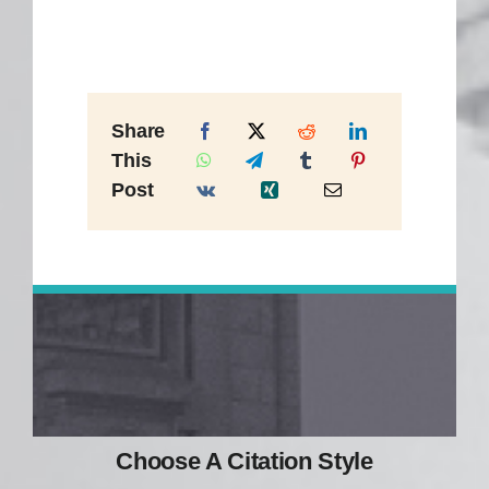
Share
This
Post
Choose A Citation Style